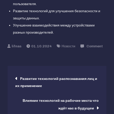
пользователя.
Развитие технологий для улучшения безопасности и
защиты данных.
Улучшение взаимодействия между устройствами
разных производителей.
01.10.2024
Новости
Comment
on
Экосистемы
умного
Навигация
дома
Развитие технологий распознавания лиц и
новейшие
их применение
по
устройства
и
Влияние технологий на рабочие места что
записям
решения
ждёт нас в будущем