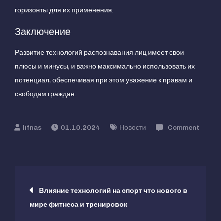
горизонты для их применения.
Заключение
Развитие технологий распознавания лиц имеет свои
плюсы и минусы, и важно максимально использовать их
потенциал, обеспечивая при этом уважение к правам и
свободам граждан.
01.10.2024
Новости
Comment
on
Развитие
технологий
Навигация
распознавания
Влияние технологий на спорт что нового в
лиц
мире фитнеса и тренировок
по
и