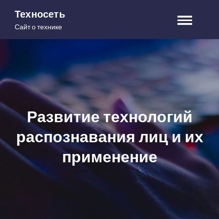
Skip
Техносеть
to
Сайт о технике
content
Развитие технологий
распознавания лиц и их
применение