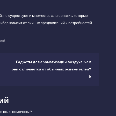
, но существуют и множество альтернатив, которые
ыбор зависит от личных предпочтений и потребностей.
on
ent
Термомиксы:
чем
заменить
Гаджеты для ароматизации воздуха: чем
этот
они отличаются от обычных освежителей?
многофункциональный
гаджет?
ий
е поля помечены
*