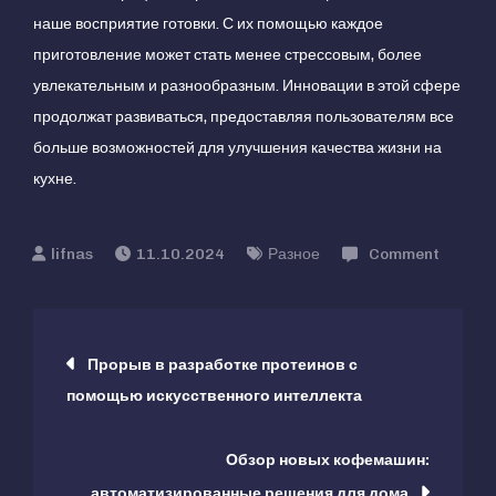
наше восприятие готовки. С их помощью каждое
приготовление может стать менее стрессовым, более
увлекательным и разнообразным. Инновации в этой сфере
продолжат развиваться, предоставляя пользователям все
больше возможностей для улучшения качества жизни на
кухне.
on
11.10.2024
Разное
Comment
Цифро
ассист
Навигация
на
Прорыв в разработке протеинов с
кухне:
помощью искусственного интеллекта
по
умные
машин
Обзор новых кофемашин:
записям
2024
автоматизированные решения для дома