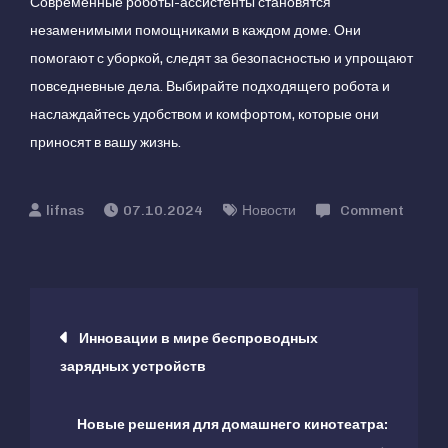
Современные роботы-ассистенты становятся
незаменимыми помощниками в каждом доме. Они
помогают с уборкой, следят за безопасностью и упрощают
повседневные дела. Выбирайте подходящего робота и
наслаждайтесь удобством и комфортом, которые они
приносят в вашу жизнь.
07.10.2024
Новости
Comment
on
Топ-10
новых
Навигация
роботов-
Инновации в мире беспроводных
ассистентов
зарядных устройств
по
для
дома
Новые решения для домашнего кинотеатра:
записям