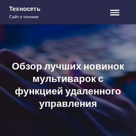
Skip
Техносеть
to
Сайт о технике
content
Обзор лучших новинок
мультиварок с
функцией удаленного
управления