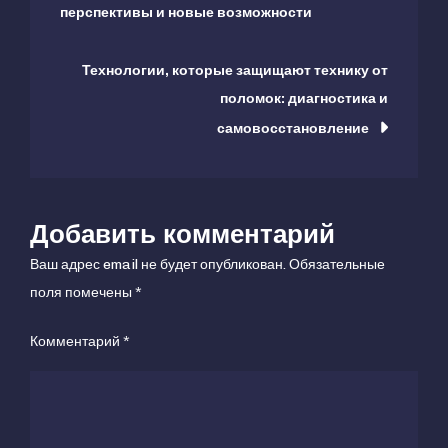
перспективы и новые возможности
по
с
функцией
Технологии, которые защищают технику от
записям
удаленного
поломок: диагностика и
управления
самовосстановление
Добавить комментарий
Ваш адрес email не будет опубликован.
Обязательные
поля помечены
*
Комментарий
*