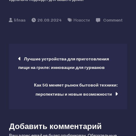
26.09.2024
Новости
Comment
on
Новые
устройства
Навигация
для
Лучшие устройства для приготовления
приготовления
пищи на гриле: инновации для гурманов
по
пищи
в
Как 5G меняет рынок бытовой техники:
записям
домашних
перспективы и новые возможности
условиях:
топ-5
новинок
2024
Добавить комментарий
года
Ваш адрес email не будет опубликован.
Обязательные