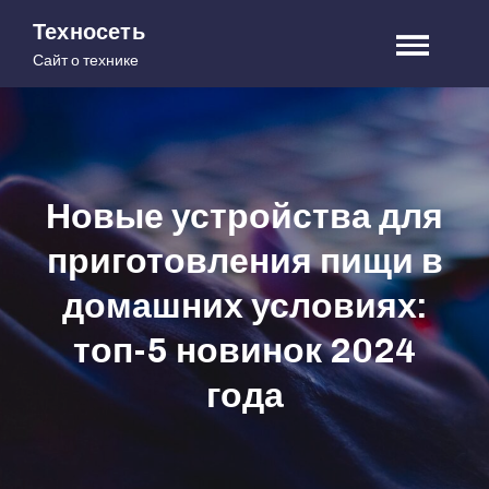
Skip
Техносеть
to
Сайт о технике
content
Новые устройства для
приготовления пищи в
домашних условиях:
топ-5 новинок 2024
года