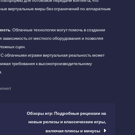
платформы для потоковой передачи контента, что
нные виртуальные миры без ограничений по аппаратным
ность
: Облачные технологии могут помочь в создании
 зависимость от местного оборудования и позволяя
ложных сцен.
: С облачными играми виртуальная реальность может
снижая требования к высокопроизводительному
.
on
mment
Будущее
игрового
опыта:
Обзоры игр: Подробные рецензии на
Как
новые релизы и классические игры,
новые
включая плюсы и минусы