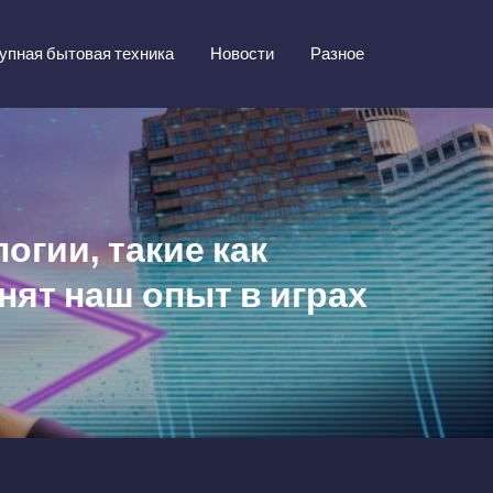
упная бытовая техника
Новости
Разное
огии, такие как
нят наш опыт в играх