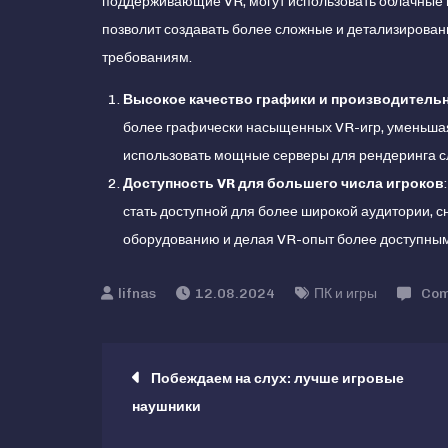
поддерживающие VR, могут использовать облачные 
позволит создавать более сложные и детализирова
требованиям.
Высокое качество графики и производитель
более графически насыщенных VR-игр, уменьшая
использовать мощные серверы для рендеринга с
Доступность VR для большего числа игроков
стать доступной для более широкой аудитории, 
оборудованию и делая VR-опыт более доступным
12.08.2024
ПК и игры
Co
Навигация
Побеждаем на слух: лучше игровые
наушники
по