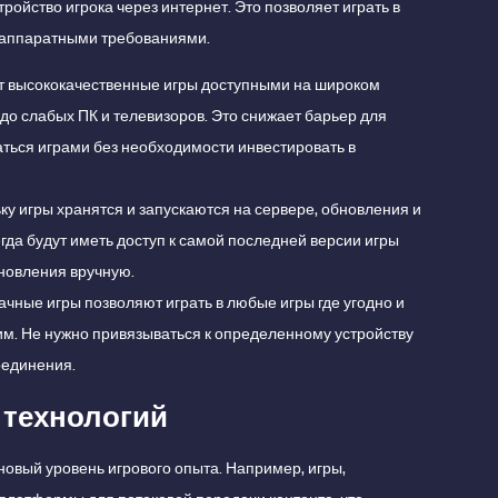
ройство игрока через интернет. Это позволяет играть в
 аппаратными требованиями.
т высококачественные игры доступными на широком
до слабых ПК и телевизоров. Это снижает барьер для
ться играми без необходимости инвестировать в
ьку игры хранятся и запускаются на сервере, обновления и
гда будут иметь доступ к самой последней версии игры
бновления вручную.
лачные игры позволяют играть в любые игры где угодно и
ким. Не нужно привязываться к определенному устройству
оединения.
 технологий
новый уровень игрового опыта. Например, игры,