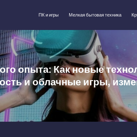
ПК и игры
Мелкая бытовая техника
Кр
го опыта: Как новые технол
сть и облачные игры, изме