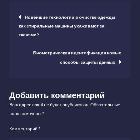
которые
Навигация
защищают
Новейшие технологии в очистке одежды:
технику
как стиральные машины ухаживают за
по
от
тканями?
перегрева
записям
и
Биометрическая идентификация новые
коротких
способы защиты данных
замыканий
Добавить комментарий
Ваш адрес email не будет опубликован.
Обязательные
поля помечены
*
Комментарий
*