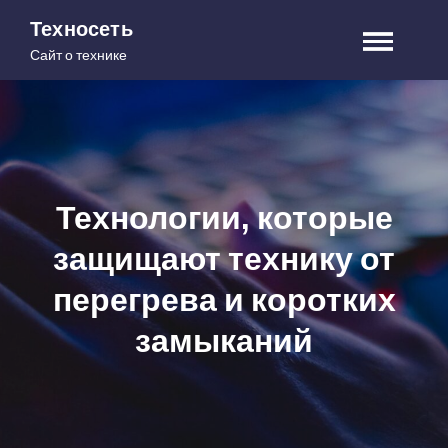
Skip
Техносеть
to
Сайт о технике
content
Технологии, которые
защищают технику от
перегрева и коротких
замыканий