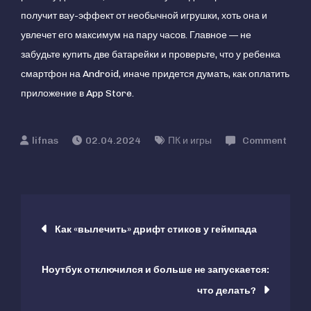
получит вау-эффект от необычной игрушки, хоть она и
увлечет его максимум на пару часов. Главное — не
забудьте купить две батарейки и проверьте, что у ребенка
смартфон на Android, иначе придется думать, как оплатить
приложение в App Store.
02.04.2024
ПК и игры
Comment
on
Геймпад
для
Навигация
смартфона
Как «вылечить» дрифт стиков у геймпада
в
по
виде
Ноутбук отключился и больше не запускается:
пистолета
записям
что делать?
—