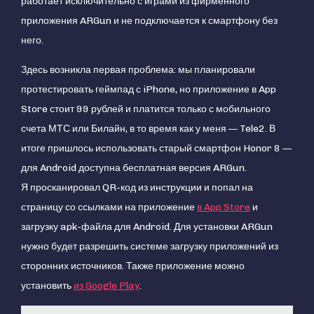
работает исключительно с играми из фирменного
приложения ARGun и не подключается к смартфону без
него.
Здесь возникла первая проблема: мы планировали
протестировать геймпад с iPhone, но приложение в App
Store стоит 99 рублей и платится только с мобильного
счета МТС или Билайн, в то время как у меня — Tele2. В
итоге пришлось использовать старый смартфон Honor 8 —
для Android доступна бесплатная версия ARGun.
Я просканировал QR-код из инструкции и попал на
страницу со ссылками на приложение
в App Store
и
загрузку apk-файла для Android. Для установки ARGun
нужно будет разрешить системе загрузку приложений из
сторонних источников. Также приложение можно
установить
из Google Play
.