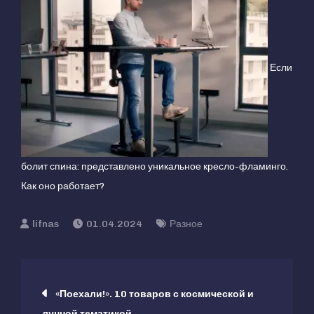
Если
болит спина: представлено уникальное кресло-фламинго.
Как оно работает?
01.04.2024
Разное
Навигация
«Поехали!». 10 товаров с космической и
лунной тематикой