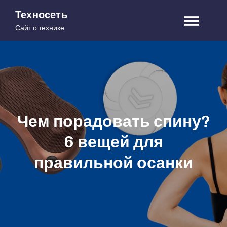
Skip
Техносеть
to
Сайт о технике
content
Чем порадовать спину?
6 вещей для
правильной осанки