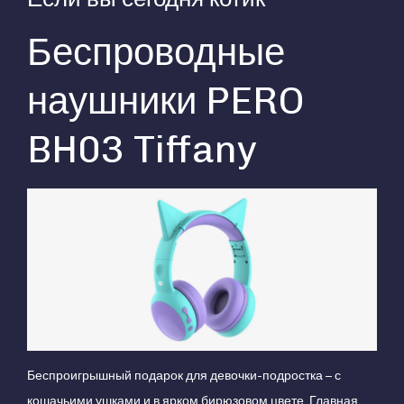
Беспроводные
наушники PERO
BH03 Tiffany
Беспроигрышный подарок для девочки-подростка – с
кошачьими ушками и в ярком бирюзовом цвете. Главная