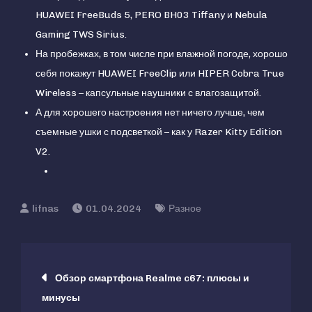
HUAWEI FreeBuds 5, PERO BH03 Tiffany и Nebula
Gaming TWS Sirius.
На пробежках, в том числе при влажной погоде, хорошо
себя покажут HUAWEI FreeClip или HIPER Cobra True
Wireless – капсульные наушники с влагозащитой.
А для хорошего настроения нет ничего лучше, чем
съемные ушки с подсветкой – как у Razer Kitty Edition
V2.
01.04.2024
Разное
Навигация
Обзор смартфона Realme c67: плюсы и
минусы